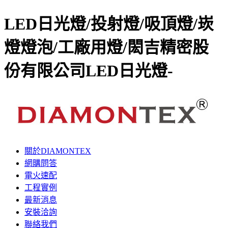
LED日光燈/投射燈/吸頂燈/崁
燈燈泡/工廠用燈/閎吉精密股
份有限公司LED日光燈-
關於DIAMONTEX
網購問答
電火速配
工程實例
最新消息
安裝洽詢
聯絡我們