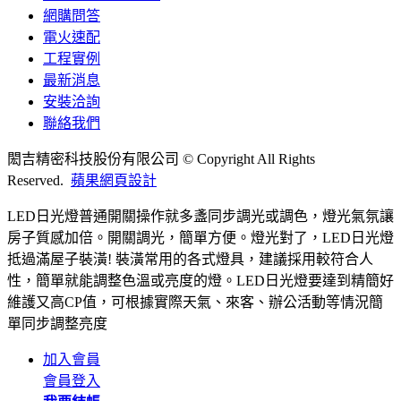
網購問答
電火速配
工程實例
最新消息
安裝洽詢
聯絡我們
閎吉精密科技股份有限公司 © Copyright All Rights
Reserved.
蘋果網頁設計
LED日光燈普通開關操作就多盞同步調光或調色，燈光氣氛讓
房子質感加倍。開關調光，簡單方便。燈光對了，LED日光燈
抵過滿屋子裝潢! 裝潢常用的各式燈具，建議採用較符合人
性，簡單就能調整色溫或亮度的燈。LED日光燈要達到精簡好
維護又高CP值，可根據實際天氣、來客、辦公活動等情況簡
單同步調整亮度
加入會員
會員登入