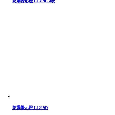
防爆條形燈 L1319C 4呎
防爆警示燈 L1219D