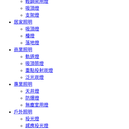
輕鋼架用燈
吸頂燈
支架燈
居家照明
吸頂燈
檯燈
落地燈
商業照明
軌道燈
吸頂筒燈
重點投射崁燈
泛光崁燈
專業照明
天井燈
防爆燈
無塵室用燈
戶外照明
投光燈
感應投光燈