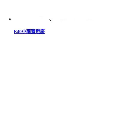
E40小雨蓋燈座