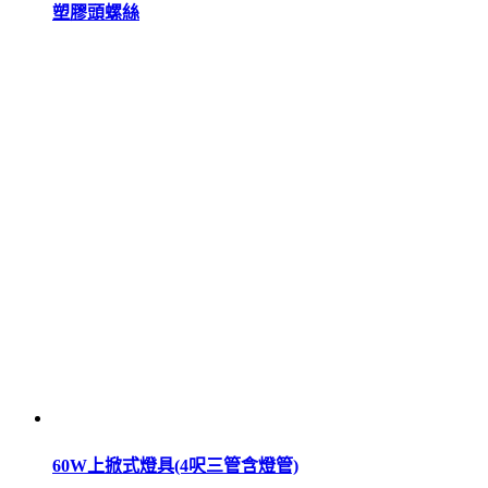
塑膠頭螺絲
60W上掀式燈具(4呎三管含燈管)