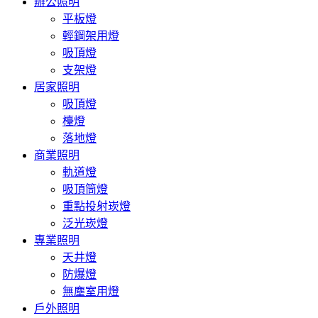
辦公照明
平板燈
輕鋼架用燈
吸頂燈
支架燈
居家照明
吸頂燈
檯燈
落地燈
商業照明
軌道燈
吸頂筒燈
重點投射崁燈
泛光崁燈
專業照明
天井燈
防爆燈
無塵室用燈
戶外照明