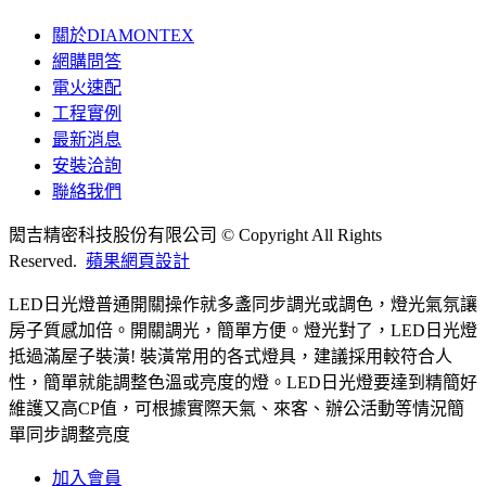
關於DIAMONTEX
網購問答
電火速配
工程實例
最新消息
安裝洽詢
聯絡我們
閎吉精密科技股份有限公司 © Copyright All Rights
Reserved.
蘋果網頁設計
LED日光燈普通開關操作就多盞同步調光或調色，燈光氣氛讓
房子質感加倍。開關調光，簡單方便。燈光對了，LED日光燈
抵過滿屋子裝潢! 裝潢常用的各式燈具，建議採用較符合人
性，簡單就能調整色溫或亮度的燈。LED日光燈要達到精簡好
維護又高CP值，可根據實際天氣、來客、辦公活動等情況簡
單同步調整亮度
加入會員