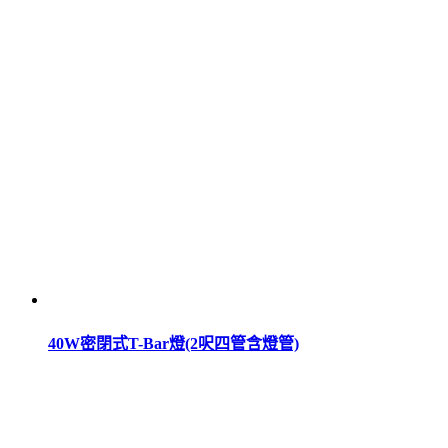
40W密閉式T-Bar燈(2呎四管含燈管)