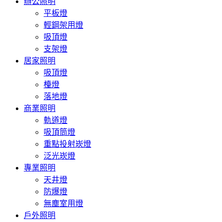
辦公照明
平板燈
輕鋼架用燈
吸頂燈
支架燈
居家照明
吸頂燈
檯燈
落地燈
商業照明
軌道燈
吸頂筒燈
重點投射崁燈
泛光崁燈
專業照明
天井燈
防爆燈
無塵室用燈
戶外照明