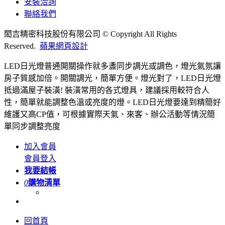
安裝洽詢
聯絡我們
閎吉精密科技股份有限公司 © Copyright All Rights
Reserved.
蘋果網頁設計
LED日光燈普通開關操作就多盞同步調光或調色，燈光氣氛讓
房子質感加倍。開關調光，簡單方便。燈光對了，LED日光燈
抵過滿屋子裝潢! 裝潢常用的各式燈具，建議採用較符合人
性，簡單就能調整色溫或亮度的燈。LED日光燈要達到精簡好
維護又高CP值，可根據實際天氣、來客、辦公活動等情況簡
單同步調整亮度
加入會員
會員登入
我要結帳
0
購物清單
回首頁