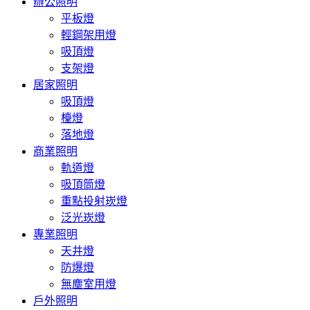
辦公照明
平板燈
輕鋼架用燈
吸頂燈
支架燈
居家照明
吸頂燈
檯燈
落地燈
商業照明
軌道燈
吸頂筒燈
重點投射崁燈
泛光崁燈
專業照明
天井燈
防爆燈
無塵室用燈
戶外照明