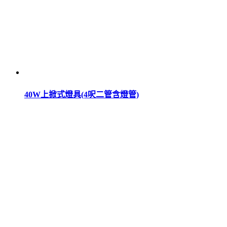
40W上掀式燈具(4呎二管含燈管)