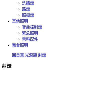
洗牆燈
路燈
照樹燈
其他照明
智能控制燈
緊急照明
電料配件
舞台照明
回首頁
光源類
射燈
射燈