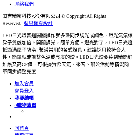
聯絡我們
閎吉精密科技股份有限公司 © Copyright All Rights
Reserved.
蘋果網頁設計
LED日光燈普通開關操作就多盞同步調光或調色，燈光氣氛讓
房子質感加倍。開關調光，簡單方便。燈光對了，LED日光燈
抵過滿屋子裝潢! 裝潢常用的各式燈具，建議採用較符合人
性，簡單就能調整色溫或亮度的燈。LED日光燈要達到精簡好
維護又高CP值，可根據實際天氣、來客、辦公活動等情況簡
單同步調整亮度
加入會員
會員登入
我要結帳
0
購物清單
回首頁