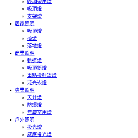
輕鋼架用燈
吸頂燈
支架燈
居家照明
吸頂燈
檯燈
落地燈
商業照明
軌道燈
吸頂筒燈
重點投射崁燈
泛光崁燈
專業照明
天井燈
防爆燈
無塵室用燈
戶外照明
投光燈
感應投光燈