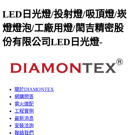
LED日光燈/投射燈/吸頂燈/崁
燈燈泡/工廠用燈/閎吉精密股
份有限公司LED日光燈-
關於DIAMONTEX
網購問答
電火速配
工程實例
最新消息
安裝洽詢
聯絡我們