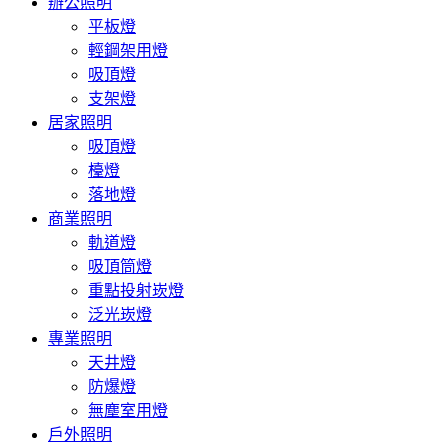
辦公照明
平板燈
輕鋼架用燈
吸頂燈
支架燈
居家照明
吸頂燈
檯燈
落地燈
商業照明
軌道燈
吸頂筒燈
重點投射崁燈
泛光崁燈
專業照明
天井燈
防爆燈
無塵室用燈
戶外照明