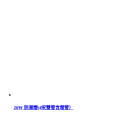
26W 防潮燈(4呎雙管含燈管）