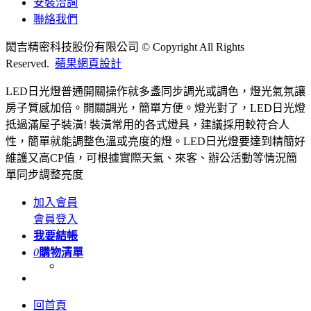
安裝洽詢
聯絡我們
閎吉精密科技股份有限公司 © Copyright All Rights
Reserved.
蘋果網頁設計
LED日光燈普通開關操作就多盞同步調光或調色，燈光氣氛讓
房子質感加倍。開關調光，簡單方便。燈光對了，LED日光燈
抵過滿屋子裝潢! 裝潢常用的各式燈具，建議採用較符合人
性，簡單就能調整色溫或亮度的燈。LED日光燈要達到精簡好
維護又高CP值，可根據實際天氣、來客、辦公活動等情況簡
單同步調整亮度
加入會員
會員登入
我要結帳
0
購物清單
回首頁