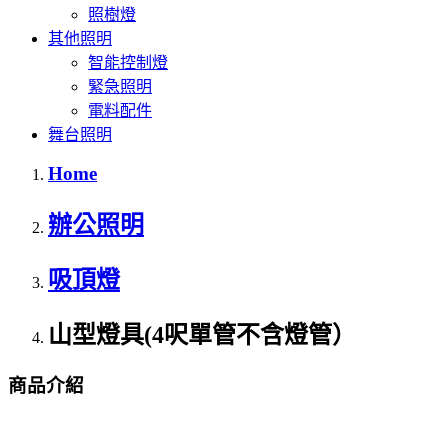
照樹燈
其他照明
智能控制燈
緊急照明
電料配件
舞台照明
Home
辦公照明
吸頂燈
山型燈具(4呎單管不含燈管）
商品介紹