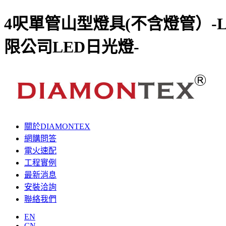
4呎單管山型燈具(不含燈管）-
限公司LED日光燈-
關於DIAMONTEX
網購問答
電火速配
工程實例
最新消息
安裝洽詢
聯絡我們
EN
CN