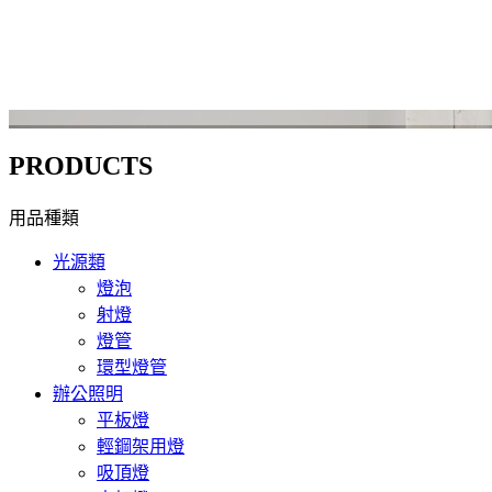
PRODUCTS
用品種類
光源類
燈泡
射燈
燈管
環型燈管
辦公照明
平板燈
輕鋼架用燈
吸頂燈