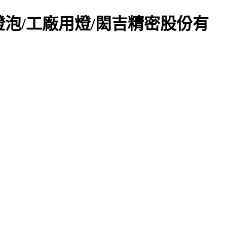
燈泡/工廠用燈/閎吉精密股份有