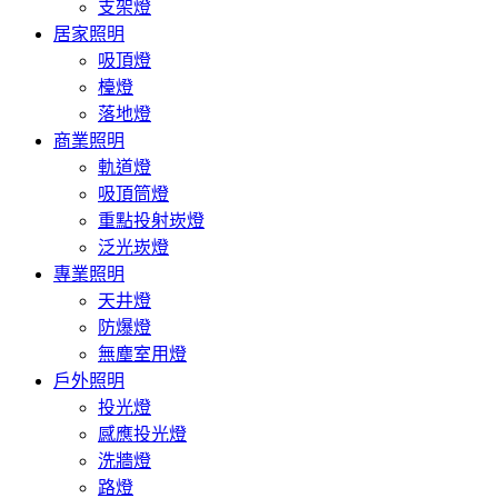
支架燈
居家照明
吸頂燈
檯燈
落地燈
商業照明
軌道燈
吸頂筒燈
重點投射崁燈
泛光崁燈
專業照明
天井燈
防爆燈
無塵室用燈
戶外照明
投光燈
感應投光燈
洗牆燈
路燈