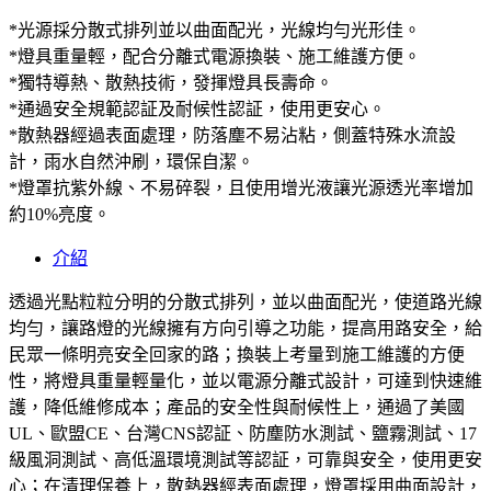
*光源採分散式排列並以曲面配光，光線均勻光形佳。
*燈具重量輕，配合分離式電源換裝、施工維護方便。
*獨特導熱、散熱技術，發揮燈具長壽命。
*通過安全規範認証及耐候性認証，使用更安心。
*散熱器經過表面處理，防落塵不易沾粘，側蓋特殊水流設
計，雨水自然沖刷，環保自潔。
*燈罩抗紫外線、不易碎裂，且使用增光液讓光源透光率增加
約10%亮度。
介紹
透過光點粒粒分明的分散式排列，並以曲面配光，使道路光線
均勻，讓路燈的光線擁有方向引導之功能，提高用路安全，給
民眾一條明亮安全回家的路；換裝上考量到施工維護的方便
性，將燈具重量輕量化，並以電源分離式設計，可達到快速維
護，降低維修成本；產品的安全性與耐候性上，通過了美國
UL、歐盟CE、台灣CNS認証、防塵防水測試、鹽霧測試、17
級風洞測試、高低溫環境測試等認証，可靠與安全，使用更安
心；在清理保養上，散熱器經表面處理，燈罩採用曲面設計，