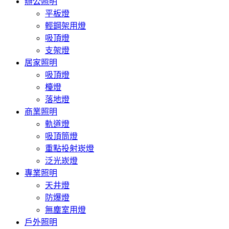
辦公照明
平板燈
輕鋼架用燈
吸頂燈
支架燈
居家照明
吸頂燈
檯燈
落地燈
商業照明
軌道燈
吸頂筒燈
重點投射崁燈
泛光崁燈
專業照明
天井燈
防爆燈
無塵室用燈
戶外照明