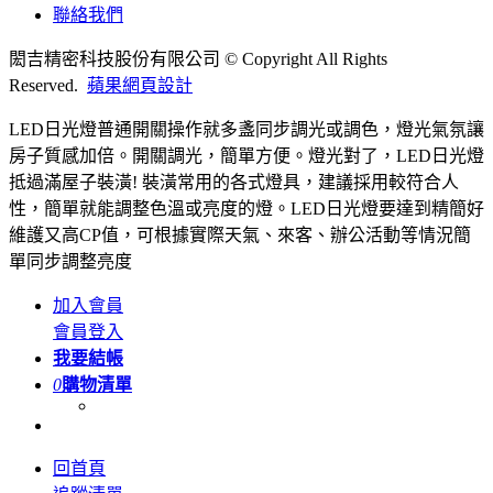
聯絡我們
閎吉精密科技股份有限公司 © Copyright All Rights
Reserved.
蘋果網頁設計
LED日光燈普通開關操作就多盞同步調光或調色，燈光氣氛讓
房子質感加倍。開關調光，簡單方便。燈光對了，LED日光燈
抵過滿屋子裝潢! 裝潢常用的各式燈具，建議採用較符合人
性，簡單就能調整色溫或亮度的燈。LED日光燈要達到精簡好
維護又高CP值，可根據實際天氣、來客、辦公活動等情況簡
單同步調整亮度
加入會員
會員登入
我要結帳
0
購物清單
回首頁