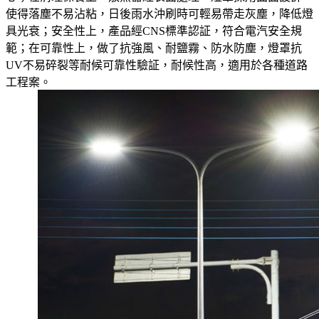
使得落塵不易沾粘，日後雨水沖刷時可輕易帶走灰塵，降低燈
具光衰；安全性上，產品經CNS標準認証，符合電汽安全規
範；在可靠性上，做了抗強風、耐鹽霧、防水防塵，燈罩抗
UV不易碎裂等耐候可靠性驗証，耐候性高，適用於各種道路
工程案。