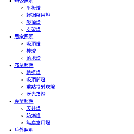
辦公照明
平板燈
輕鋼架用燈
吸頂燈
支架燈
居家照明
吸頂燈
檯燈
落地燈
商業照明
軌道燈
吸頂筒燈
重點投射崁燈
泛光崁燈
專業照明
天井燈
防爆燈
無塵室用燈
戶外照明