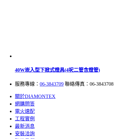
40W崁入型下掀式燈具(4呎二管含燈管)
服務專線：
06-3843709
聯絡傳真：06-3843708
關於DIAMONTEX
網購問答
電火速配
工程實例
最新消息
安裝洽詢