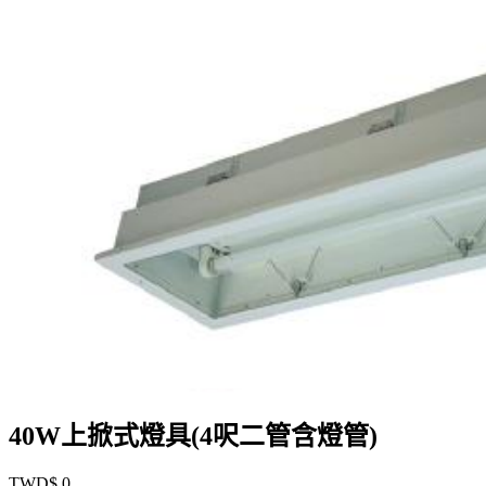
40W上掀式燈具(4呎二管含燈管)
TWD$ 0