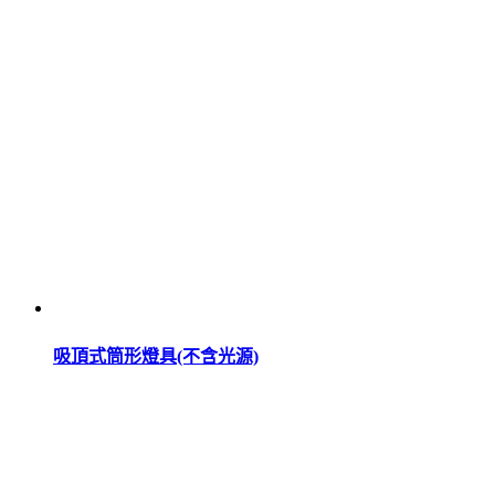
吸頂式筒形燈具(不含光源)