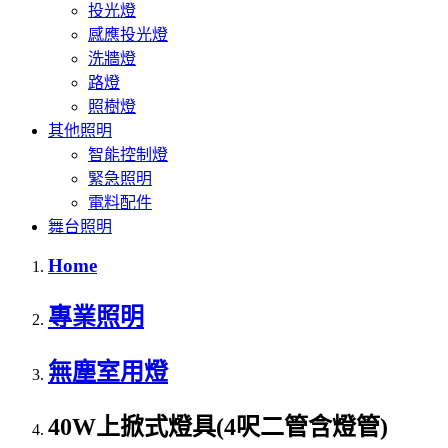
投光燈
感應投光燈
洗牆燈
路燈
照樹燈
其他照明
智能控制燈
緊急照明
電料配件
舞台照明
Home
專業照明
無塵室用燈
40W上掀式燈具(4呎二管含燈管)