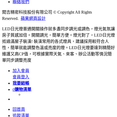
聯絡我們
閎吉精密科技股份有限公司 © Copyright All Rights
Reserved.
蘋果網頁設計
LED日光燈普通開關操作就多盞同步調光或調色，燈光氣氛讓
房子質感加倍。開關調光，簡單方便。燈光對了，LED日光燈
抵過滿屋子裝潢! 裝潢常用的各式燈具，建議採用較符合人
性，簡單就能調整色溫或亮度的燈。LED日光燈要達到精簡好
維護又高CP值，可根據實際天氣、來客、辦公活動等情況簡
單同步調整亮度
加入會員
會員登入
我要結帳
0
購物清單
回首頁
追蹤清單