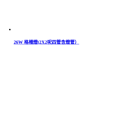
26W 格柵燈(2X2呎四管含燈管）