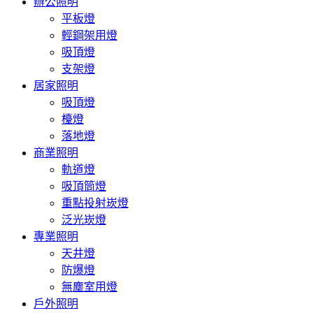
辦公照明
平板燈
輕鋼架用燈
吸頂燈
支架燈
居家照明
吸頂燈
檯燈
落地燈
商業照明
軌道燈
吸頂筒燈
重點投射崁燈
泛光崁燈
專業照明
天井燈
防爆燈
無塵室用燈
戶外照明