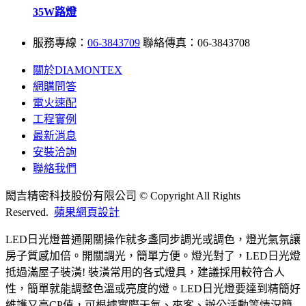
35W路燈
服務專線：
06-3843709
聯絡傳真：06-3843708
關於DIAMONTEX
網購問答
電火速配
工程實例
最新消息
安裝洽詢
聯絡我們
閎吉精密科技股份有限公司 © Copyright All Rights
Reserved.
蘋果網頁設計
LED日光燈普通開關操作就多盞同步調光或調色，燈光氣氛讓
房子質感加倍。開關調光，簡單方便。燈光對了，LED日光燈
抵過滿屋子裝潢! 裝潢常用的各式燈具，建議採用較符合人
性，簡單就能調整色溫或亮度的燈。LED日光燈要達到精簡好
維護又高CP值，可根據實際天氣、來客、辦公活動等情況簡