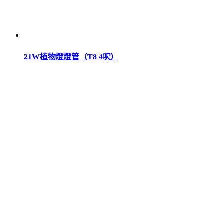
21W植物燈燈管（T8 4呎）