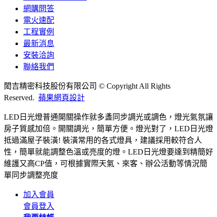
網購問答
電火速配
工程實例
最新消息
安裝洽詢
聯絡我們
閎吉精密科技股份有限公司 © Copyright All Rights
Reserved.
蘋果網頁設計
LED日光燈普通開關操作就多盞同步調光或調色，燈光氣氛讓
房子質感加倍。開關調光，簡單方便。燈光對了，LED日光燈
抵過滿屋子裝潢! 裝潢常用的各式燈具，建議採用較符合人
性，簡單就能調整色溫或亮度的燈。LED日光燈要達到精簡好
維護又高CP值，可根據實際天氣、來客、辦公活動等情況簡
單同步調整亮度
加入會員
會員登入