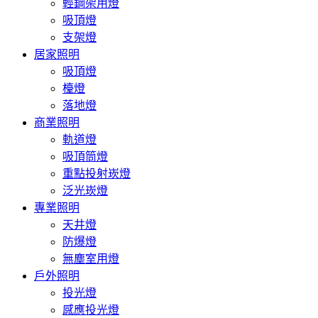
輕鋼架用燈
吸頂燈
支架燈
居家照明
吸頂燈
檯燈
落地燈
商業照明
軌道燈
吸頂筒燈
重點投射崁燈
泛光崁燈
專業照明
天井燈
防爆燈
無塵室用燈
戶外照明
投光燈
感應投光燈