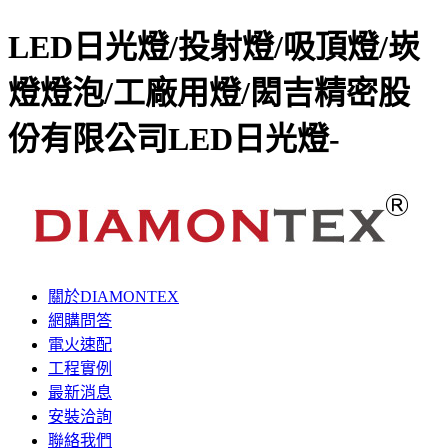
LED日光燈/投射燈/吸頂燈/崁
燈燈泡/工廠用燈/閎吉精密股
份有限公司LED日光燈-
關於DIAMONTEX
網購問答
電火速配
工程實例
最新消息
安裝洽詢
聯絡我們