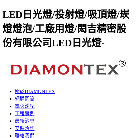
LED日光燈/投射燈/吸頂燈/崁
燈燈泡/工廠用燈/閎吉精密股
份有限公司LED日光燈-
關於DIAMONTEX
網購問答
電火速配
工程實例
最新消息
安裝洽詢
聯絡我們