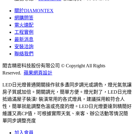
關於DIAMONTEX
網購問答
電火速配
工程實例
最新消息
安裝洽詢
聯絡我們
閎吉精密科技股份有限公司 © Copyright All Rights
Reserved.
蘋果網頁設計
LED日光燈普通開關操作就多盞同步調光或調色，燈光氣氛讓
房子質感加倍。開關調光，簡單方便。燈光對了，LED日光燈
抵過滿屋子裝潢! 裝潢常用的各式燈具，建議採用較符合人
性，簡單就能調整色溫或亮度的燈。LED日光燈要達到精簡好
維護又高CP值，可根據實際天氣、來客、辦公活動等情況簡
單同步調整亮度
加入會員