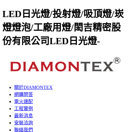
LED日光燈/投射燈/吸頂燈/崁
燈燈泡/工廠用燈/閎吉精密股
份有限公司LED日光燈-
關於DIAMONTEX
網購問答
電火速配
工程實例
最新消息
安裝洽詢
聯絡我們