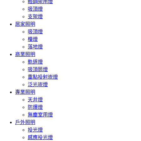
輕鋼架用燈
吸頂燈
支架燈
居家照明
吸頂燈
檯燈
落地燈
商業照明
軌道燈
吸頂筒燈
重點投射崁燈
泛光崁燈
專業照明
天井燈
防爆燈
無塵室用燈
戶外照明
投光燈
感應投光燈