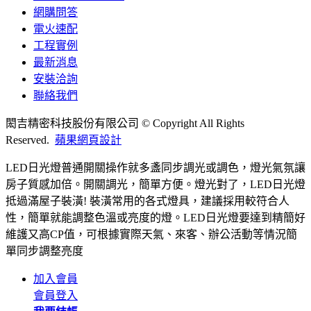
網購問答
電火速配
工程實例
最新消息
安裝洽詢
聯絡我們
閎吉精密科技股份有限公司 © Copyright All Rights
Reserved.
蘋果網頁設計
LED日光燈普通開關操作就多盞同步調光或調色，燈光氣氛讓
房子質感加倍。開關調光，簡單方便。燈光對了，LED日光燈
抵過滿屋子裝潢! 裝潢常用的各式燈具，建議採用較符合人
性，簡單就能調整色溫或亮度的燈。LED日光燈要達到精簡好
維護又高CP值，可根據實際天氣、來客、辦公活動等情況簡
單同步調整亮度
加入會員
會員登入