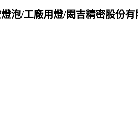
燈燈泡/工廠用燈/閎吉精密股份有