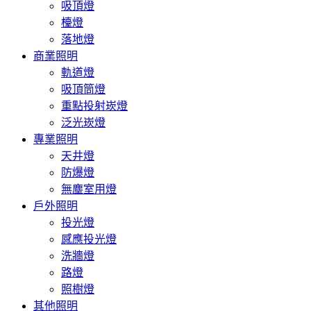
吸頂燈
檯燈
落地燈
商業照明
軌道燈
吸頂筒燈
重點投射崁燈
泛光崁燈
專業照明
天井燈
防爆燈
無塵室用燈
戶外照明
投光燈
感應投光燈
洗牆燈
路燈
照樹燈
其他照明