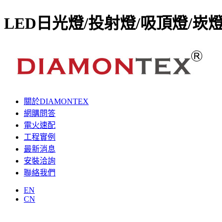
LED日光燈/投射燈/吸頂燈/崁
關於DIAMONTEX
網購問答
電火速配
工程實例
最新消息
安裝洽詢
聯絡我們
EN
CN