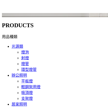
PRODUCTS
用品種類
光源類
燈泡
射燈
燈管
環型燈管
辦公照明
平板燈
輕鋼架用燈
吸頂燈
支架燈
居家照明