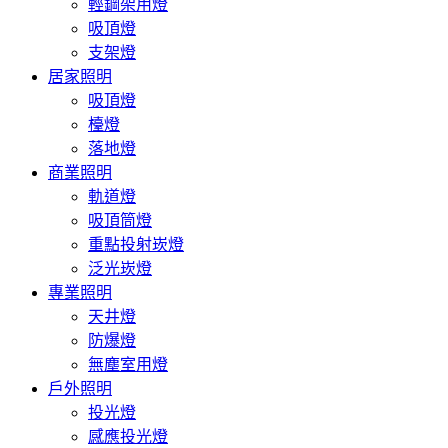
輕鋼架用燈
吸頂燈
支架燈
居家照明
吸頂燈
檯燈
落地燈
商業照明
軌道燈
吸頂筒燈
重點投射崁燈
泛光崁燈
專業照明
天井燈
防爆燈
無塵室用燈
戶外照明
投光燈
感應投光燈