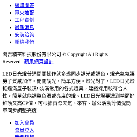
網購問答
電火速配
工程實例
最新消息
安裝洽詢
聯絡我們
閎吉精密科技股份有限公司 © Copyright All Rights
Reserved.
蘋果網頁設計
LED日光燈普通開關操作就多盞同步調光或調色，燈光氣氛讓
房子質感加倍。開關調光，簡單方便。燈光對了，LED日光燈
抵過滿屋子裝潢! 裝潢常用的各式燈具，建議採用較符合人
性，簡單就能調整色溫或亮度的燈。LED日光燈要達到精簡好
維護又高CP值，可根據實際天氣、來客、辦公活動等情況簡
單同步調整亮度
加入會員
會員登入