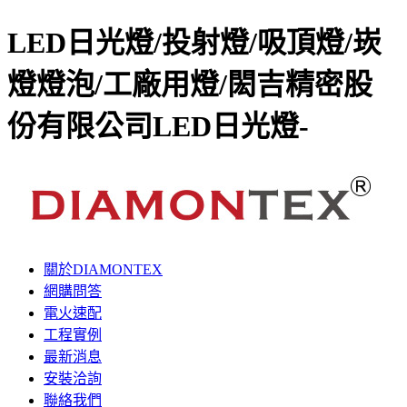
LED日光燈/投射燈/吸頂燈/崁
燈燈泡/工廠用燈/閎吉精密股
份有限公司LED日光燈-
關於DIAMONTEX
網購問答
電火速配
工程實例
最新消息
安裝洽詢
聯絡我們